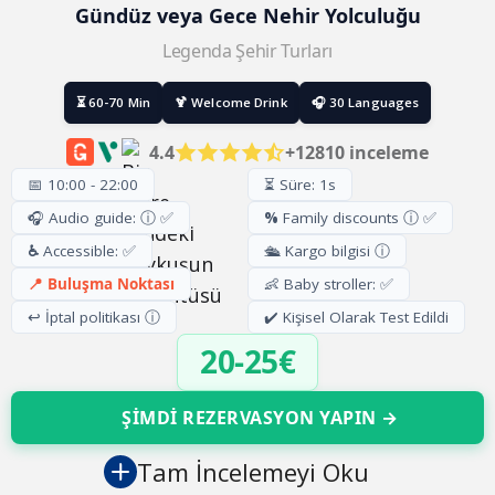
Gündüz veya Gece Nehir Yolculuğu
Legenda Şehir Turları
⏳ 60-70 Min
🍹 Welcome Drink
🎧 30 Languages
4.4
+12810 inceleme
📅 10:00 - 22:00
⏳ Süre: 1s
🎧 Audio guide: ⓘ ✅
%
Family discounts ⓘ ✅
♿
Accessible: ✅
🛳️ Kargo bilgisi ⓘ
📍 Buluşma Noktası
👶 Baby stroller: ✅
↩️ İptal politikası ⓘ
✔️ Kişisel Olarak Test Edildi
20-25€
ŞİMDİ REZERVASYON YAPIN →
Tam İncelemeyi Oku