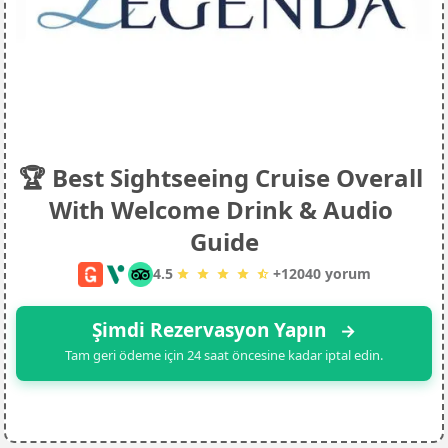
🏆 Best Sightseeing Cruise Overall 
With Welcome Drink & Audio 
Guide
4.5
+
12040
yorum
Şimdi Rezervasyon Yapın 
→
Tam geri ödeme için 24 saat öncesine kadar iptal edin.