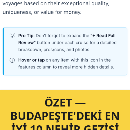
voyages based on their exceptional quality,
uniqueness, or value for money.
💡
Pro Tip:
Don't forget to expand the
"+ Read Full
Review"
button under each cruise for a detailed
breakdown, pros/cons, and photos!
ⓘ
Hover or tap
on any item with this icon in the
features column to reveal more hidden details.
ÖZET —
BUDAPEŞTE'DEKI EN
İYI 10 NEHIR GEZISI