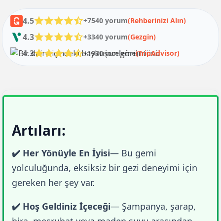
4.5
+7540 yorum
(Rehberinizi Alın)
4.3
+3340 yorum
(Gezgin)
4.3
+1930 inceleme
(TripAdvisor)
Artıları:
✔️ Her Yönüyle En İyisi
— Bu gemi 
yolculuğunda, eksiksiz bir gezi deneyimi için 
gereken her şey var.
✔️ Hoş Geldiniz İçeceği
— Şampanya, şarap, 
bira, meşrubat veya maden suyu arasından 