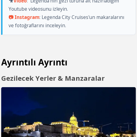
🎥
Video
: 
 Legenda'nın gezi turuna ait hazırladığım 
Youtube videosunu izleyin. 
📷 Instagram
: Legenda City Cruises'un makaralarını 
ve fotoğraflarını inceleyin.
Ayrıntılı Ayrıntı
Gezilecek Yerler & Manzaralar