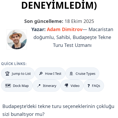
DENEYIMLEDIM)
Son güncelleme:
18 Ekim 2025
Yazar:
Adam Dimitrov
— Macaristan
doğumlu, Sahibi, Budapeşte Tekne
Turu Test Uzmanı
QUICK LINKS:
🏆
🔎
🚢
Jump to List
How I Test
Cruise Types
🗺️
📍
🎥
❓
Dock Map
Itinerary
Video
FAQs
Budapeşte'deki tekne turu seçeneklerinin çokluğu
sizi bunaltıyor mu?