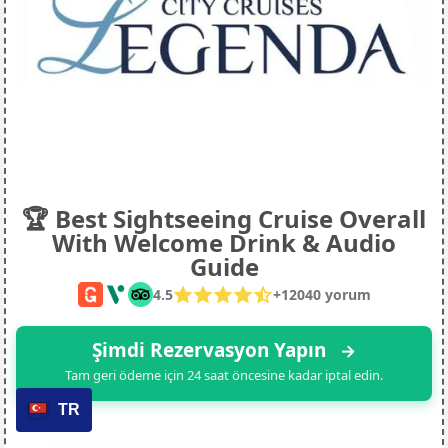
🏆 Best Sightseeing Cruise Overall
With Welcome Drink & Audio
Guide
4.5
+
12040
yorum
Şimdi Rezervasyon Yapın
→
Tam geri ödeme için 24 saat öncesine kadar iptal edin.
TR