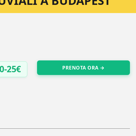
LUVIALI A BUDAPEST
0-25€
PRENOTA ORA →