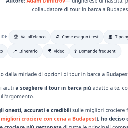
Autore:
Adam Dimitrov
— ungherese di nascita, p
collaudatore di tour in barca a Budapes
🏆
🔎
🚢
Vai all'elenco
Come eseguo i test
Tipolo
DI:
📍
🎥
❓
to
Itinerario
video
Domande frequenti
to dalla miriade di opzioni di tour in barca a Budapes
i aiuti
a scegliere il tour in barca più
adatto a te, co
ull'argomento.
li onesti, accurati e credibili
sulle migliori crociere f
e
migliori crociere con cena a Budapest
),
ho deciso 
e crociere più gettonate
di tutte le principali compa