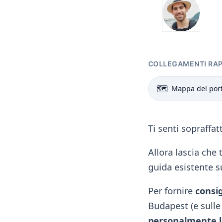
COLLEGAMENTI RAPI
🗺️
Mappa del por
Ti senti sopraffat
Allora lascia che t
guida esistente s
Per fornire
consig
Budapest (e sull
personalmente l