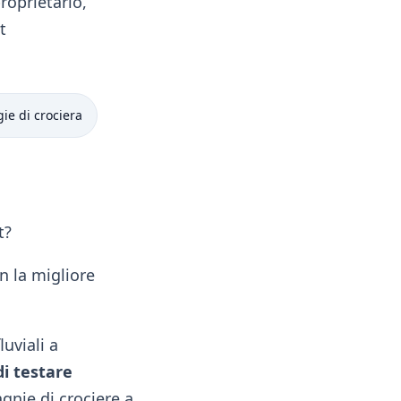
roprietario,
t
gie di crociera
t?
n la migliore
luviali a
di testare
gnie di crociere a