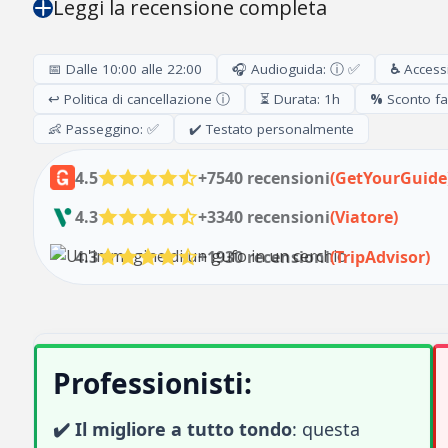
Leggi la recensione completa
📅 Dalle 10:00 alle 22:00
🎧 Audioguida: ⓘ ✅
♿
Accessi
↩️ Politica di cancellazione ⓘ
⏳ Durata: 1h
%
Sconto fa
👶 Passeggino: ✅
✔️ Testato personalmente
4.5
+7540 recensioni
(GetYourGuide
4.3
+3340 recensioni
(Viatore)
4.3
+1930 recensioni
(TripAdvisor)
Professionisti:
✔️ Il migliore a tutto tondo
: questa