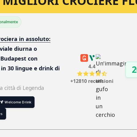
 MIGLIORI CROCIERE F
sonalmente
rociera in assoluto:
viale diurna o 
 Budapest con 
4.4
2
in 30 lingue e drink di 
+12810 recensioni
la città di Legenda
🍹 Welcome Drink
es