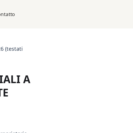
ntatto
6 (testati
IALI A
TE