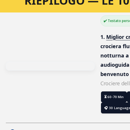
RIEPILOGO — LE 10
✔️ Testato per
1. 
Miglior c
crociera flu
notturna a
audioguida 
benvenuto
Crociere del
⏳ 60-70 Min
🎧 30 Languag