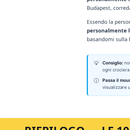
Budapest, corredat
Essendo la person
personalmente le 
basandomi sulla l
💡
Consiglio:
non
ogni crociera
ⓘ
Passa il mou
visualizzare u