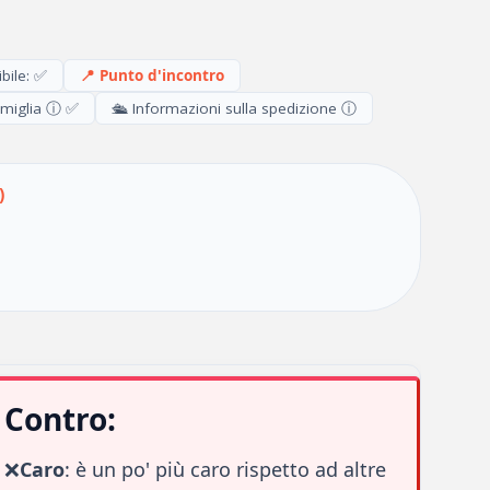
bile: ✅
📍 Punto d'incontro
miglia ⓘ ✅
🛳️ Informazioni sulla spedizione ⓘ
)
Contro:
❌
Caro
: è un po' più caro rispetto ad altre