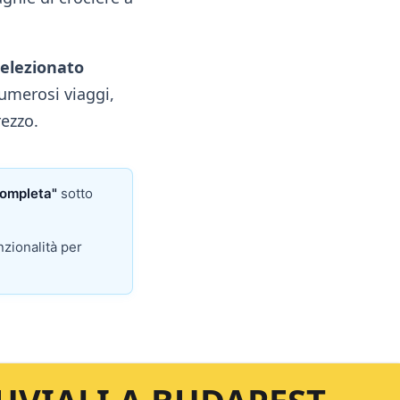
selezionato
umerosi viaggi,
rezzo.
completa"
sotto
zionalità per