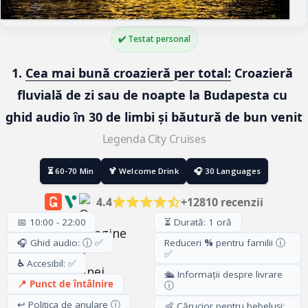
✔️ Testat personal
1. 
Cea mai bună croazieră per total:
 Croazieră 
fluvială de zi sau de noapte la Budapesta cu 
ghid audio în 30 de limbi și băutură de bun venit
Legenda City Cruises
⏳ 60-70 Min
🍹 Welcome Drink
🎧 30 Languages
4.4
+12810 recenzii
📅 10:00 - 22:00
⏳ Durată: 1 oră
🎧 Ghid audio: ⓘ ✅
Reduceri
%
pentru familii ⓘ
✅
♿
Accesibil: ✅
🛳️ Informații despre livrare
📍 Punct de întâlnire
ⓘ
↩️ Politica de anulare ⓘ
👶 Cărucior pentru bebeluși: