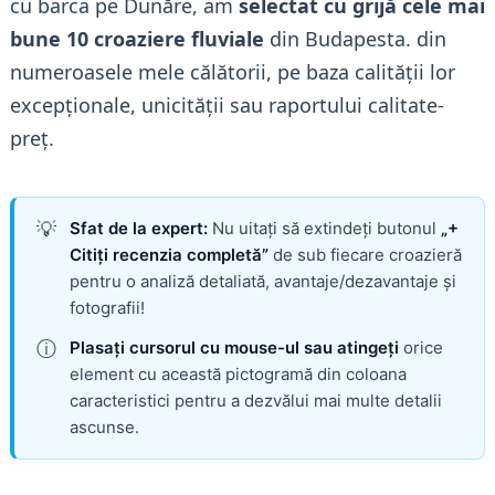
cu barca pe Dunăre, am
selectat cu grijă cele mai
bune 10 croaziere fluviale
din Budapesta.
din
numeroasele mele călătorii, pe baza calității lor
excepționale, unicității sau raportului calitate-
preț.
💡
Sfat de la expert:
Nu uitați să extindeți butonul
„+
Citiți recenzia completă”
de sub fiecare croazieră
pentru o analiză detaliată, avantaje/dezavantaje și
fotografii!
ⓘ
Plasați cursorul cu mouse-ul sau atingeți
orice
element cu această pictogramă din coloana
caracteristici pentru a dezvălui mai multe detalii
ascunse.