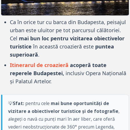
Ca în orice tur cu barca din Budapesta, peisajul
urban este uluitor pe tot parcursul călătoriei.
Cel
mai bun loc pentru vizitarea obiectivelor
turistice
în această croazieră este
puntea
superioară
.
Itinerarul de croazieră
acoperă toate
reperele Budapestei,
inclusiv Opera Națională
și Palatul Artelor.
💡
Sfat:
pentru cele
mai bune oportunități de
vizitare a obiectivelor turistice și de fotografie
,
alegeți o navă cu punți mari în aer liber, care oferă
vederi neobstrucționate de 360° precum Legenda,