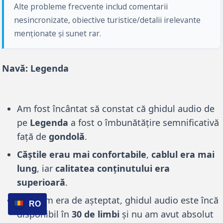
Alte probleme frecvente includ comentarii
nesincronizate, obiective turistice/detalii irelevante
menționate și sunet rar.
Navă: Legenda
Am fost încântat să constat că ghidul audio de
pe
Legenda
a fost o îmbunătățire semnificativă
față de
gondolă
.
Căștile erau mai confortabile
,
cablul era mai
lung
, iar
calitatea conținutului era
superioară
.
Așa cum era de așteptat, ghidul audio este încă
RO
disponibil în
30 de limbi
și nu am avut absolut