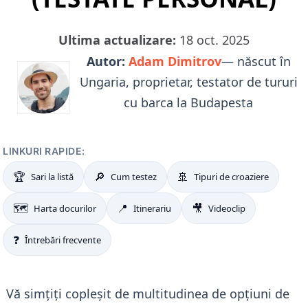
Ultima actualizare:
18 oct. 2025
Autor:
Adam Dimitrov
— născut în
Ungaria, proprietar, testator de tururi
cu barca la Budapesta
LINKURI RAPIDE:
🏆
🔎
🚢
Sari la listă
Cum testez
Tipuri de croaziere
🗺️
📍
🎥
Harta docurilor
Itinerariu
Videoclip
❓
Întrebări frecvente
Vă simțiți copleșit de multitudinea de opțiuni de