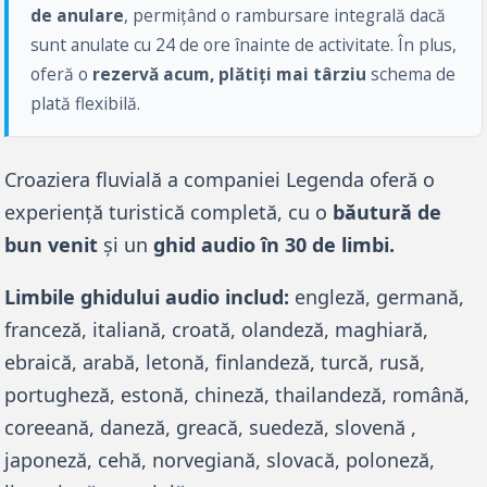
de anulare
, permițând o rambursare integrală dacă 
sunt anulate cu 24 de ore înainte de activitate. În plus, 
oferă o 
rezervă acum, plătiți mai târziu
 schema de 
plată flexibilă.
Croaziera fluvială a companiei Legenda oferă o 
experiență turistică completă, cu o 
băutură de 
bun venit
 și un 
ghid audio în 30 de limbi.
Limbile ghidului audio includ:
 engleză, germană, 
franceză, italiană, croată, olandeză, maghiară, 
ebraică, arabă, letonă, finlandeză, turcă, rusă, 
portugheză, estonă, chineză, thailandeză, română, 
coreeană, daneză, greacă, suedeză, slovenă , 
japoneză, cehă, norvegiană, slovacă, poloneză, 