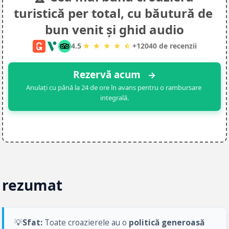
turistică per total, cu băutură de 
bun venit și ghid audio
4.5
+
12040
de recenzii
Rezervă acum 
→
Anulați cu până la 24 de ore în avans pentru o rambursare 
integrală.
rezumat
💡
Sfat:
 Toate croazierele au o 
politică generoasă 