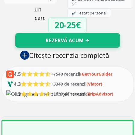
✅
✔️ Testat personal
20-25€
REZERVĂ ACUM →
Citește recenzia completă
4.5
+7540 recenzii
(GetYourGuide)
4.3
+3340 de recenzii
(Viator)
4.3
+1930 de recenzii
(TripAdvisor)