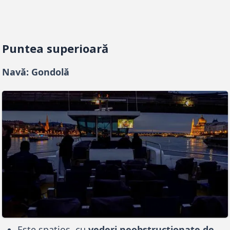
Puntea superioară
Navă: Gondolă
Este spațios, cu
vederi neobstrucționate de