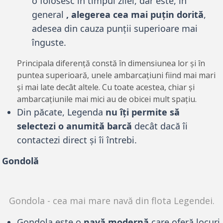
o folosesc în timpul zilei, dar este, în
general
, alegerea cea mai puțin dorită
,
adesea din cauza punții superioare mai
înguste.
Principala diferență constă în dimensiunea lor și în
puntea superioară, unele ambarcațiuni fiind mai mari
și mai late decât altele. Cu toate acestea, chiar și
ambarcațiunile mai mici au de obicei mult spațiu.
Din păcate, Legenda
nu îți permite să
selectezi o anumită barcă
decât dacă îi
contactezi direct și îi întrebi.
Gondolă
Gondola - cea mai mare navă din flota Legendei.
Gondola este o
navă modernă
care oferă locuri