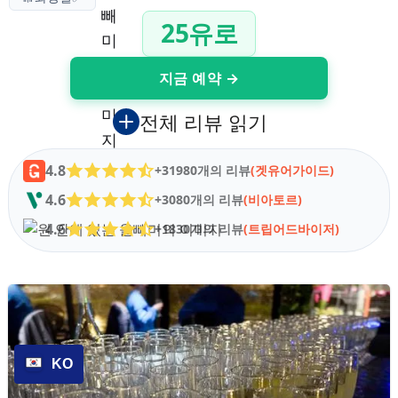
25유로
지금 예약 →
전체 리뷰 읽기
4.8
+31980개의 리뷰
(겟유어가이드)
4.6
+3080개의 리뷰
(비아토르)
4.6
+1830개의 리뷰
(트립어드바이저)
KO