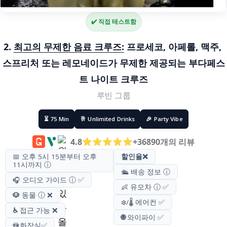
✔️ 직접 테스트함
2. 
최고의 무제한 음료 크루즈:
 프로세코, 아페롤, 맥주, 
스프리처 또는 레모네이드가 무제한 제공되는 부다페스
트 나이트 크루즈
루빈 그룹
⏳ 75 Min
🥂 Unlimited Drinks
🎉 Party Vibe
4.8
+36890개의 리뷰
📅 오후 5시 15분부터 오후
할인율
❌
11시까지 ⓘ
🛳️ 배송 정보 ⓘ
🎧 오디오 가이드 ⓘ ✅
👶 유모차 ⓘ ✅
🐶
동물 ⓘ ❌
❄️/🌡️ 에어컨 ✅
♿
접근 가능 ❌
🌐
와이파이 ✅
🚻
화장실
✅