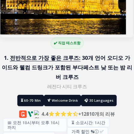
✔️ 직접 테스트함
1. 
전반적으로 가장 좋은 크루즈:
 30개 언어 오디오 가
이드와 웰컴 드링크가 포함된 부다페스트 낮 또는 밤 리
버 크루즈
레전다 시티 크루즈
⏳ 60-70 Min
🍹 Welcome Drink
🎧 30 Languages
4.4
+12810개의 리뷰
📅 오전 10시부터 오후 10시
⏳ 소요시간: 1시간
까지
가족 할인
%
ⓘ ✅