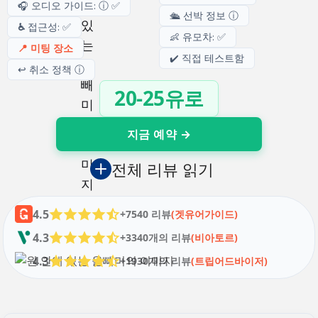
🎧 오디오 가이드: ⓘ ✅
🛳️ 선박 정보 ⓘ
♿
접근성: ✅
👶 유모차: ✅
📍 미팅 장소
✔️ 직접 테스트함
↩️ 취소 정책 ⓘ
20-25유로
지금 예약 →
전체 리뷰 읽기
4.5
+7540 리뷰
(겟유어가이드)
4.3
+3340개의 리뷰
(비아토르)
4.3
+1930개의 리뷰
(트립어드바이저)