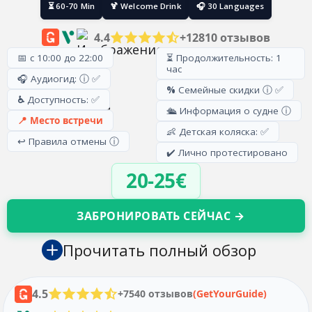
⏳ 60-70 Min
🍹 Welcome Drink
🎧 30 Languages
4.4
+12810 отзывов
📅 с 10:00 до 22:00
⏳ Продолжительность: 1
час
🎧 Аудиогид: ⓘ ✅
%
Семейные скидки ⓘ ✅
♿
Доступность: ✅
🛳️ Информация о судне ⓘ
📍 Место встречи
👶 Детская коляска: ✅
↩️ Правила отмены ⓘ
✔️ Лично протестировано
20-25€
ЗАБРОНИРОВАТЬ СЕЙЧАС →
Прочитать полный обзор
4.5
+7540 отзывов
(GetYourGuide)