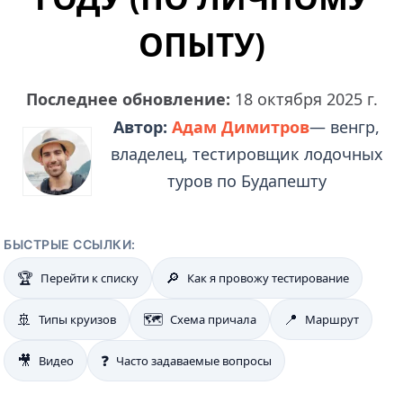
ОПЫТУ)
Последнее обновление:
18 октября 2025 г.
Автор:
Адам Димитров
— венгр,
владелец, тестировщик лодочных
туров по Будапешту
БЫСТРЫЕ ССЫЛКИ:
🏆
🔎
Перейти к списку
Как я провожу тестирование
🚢
🗺️
📍
Типы круизов
Схема причала
Маршрут
🎥
❓
Видео
Часто задаваемые вопросы