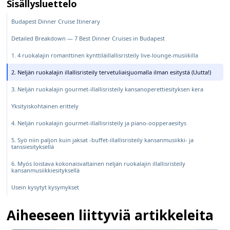
Sisällysluettelo
Budapest Dinner Cruise Itinerary
Detailed Breakdown — 7 Best Dinner Cruises in Budapest
1. 4 ruokalajin romanttinen kynttiläillallisristeily live-lounge-musiikilla
2. Neljän ruokalajin illallisristeily tervetuliaisjuomalla ilman esitystä (Uutta!)
3. Neljän ruokalajin gourmet-illallisristeily kansanoperettiesityksen kera
Yksityiskohtainen erittely
4. Neljän ruokalajin gourmet-illallisristeily ja piano-oopperaesitys
5. Syö niin paljon kuin jaksat -buffet-illallisristeily kansanmusiikki- ja
tanssiesityksellä
6. Myös loistava kokonaisvaltainen neljän ruokalajin illallisristeily
kansanmusiikkiesityksellä
Usein kysytyt kysymykset
Aiheeseen liittyviä artikkeleita