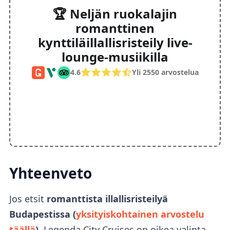
🏆 Neljän ruokalajin
romanttinen
kynttiläillallisristeily live-
lounge-musiikilla
4.6
Yli 2550 arvostelua
Yhteenveto
Jos etsit
romanttista illallisristeilyä
Budapestissa (
yksityiskohtainen arvostelu
täällä
)
, Legenda City Cruises on oikea valinta.