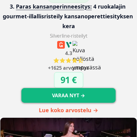
3. 
Paras kansanperinneesitys:
 4 ruokalajin 
gourmet-illallisristeily kansanoperettiesityksen 
kera
Silverline-risteilyt
4.3
+1625 arvostelua
91 €
VARAA NYT →
Lue koko arvostelu →