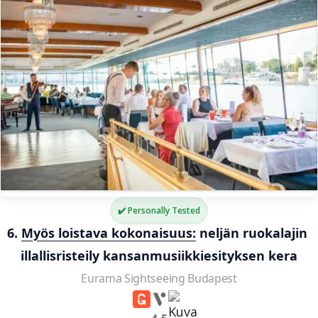
✔️ Personally Tested
6. 
Myös loistava kokonaisuus:
 neljän ruokalajin 
illallisristeily kansanmusiikkiesityksen kera
Eurama Sightseeing Budapest