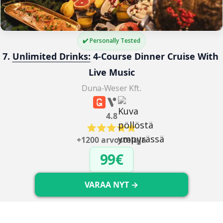
✔️ Personally Tested
7. 
Unlimited Drinks:
 4-Course Dinner Cruise With 
Live Music
Duna-Weser Kft.
4.8
+1200 arvosteluja
99€
VARAA NYT →