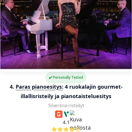
✔️ Personally Tested
4. 
Paras pianoesitys:
 4 ruokalajin gourmet-
illallisristeily ja pianotaisteluesitys
Silverline-risteilyt
4.1