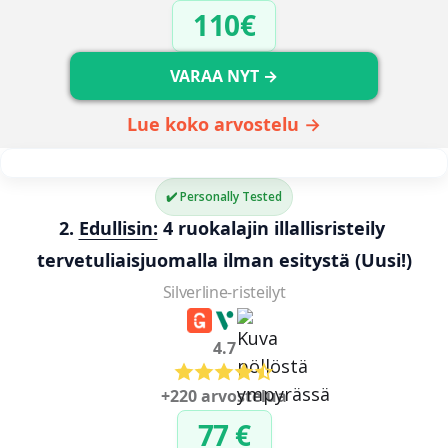
110€
VARAA NYT →
Lue koko arvostelu →
✔️ Personally Tested
2. 
Edullisin:
 4 ruokalajin illallisristeily 
tervetuliaisjuomalla ilman esitystä 
(Uusi!)
Silverline-risteilyt
4.7
+220 arvostelua
77 €