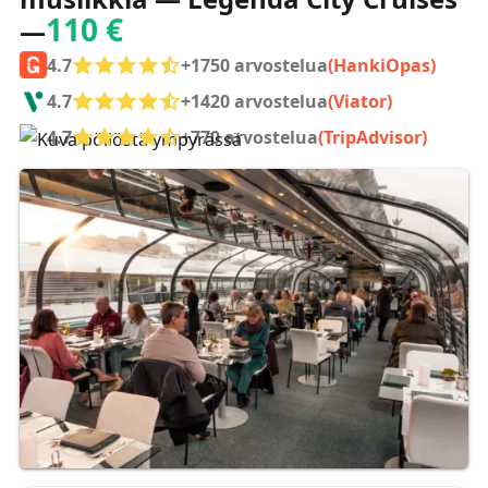
110 €
—
4.7
+1750 arvostelua
(HankiOpas)
4.7
+1420 arvostelua
(Viator)
4.7
+770 arvostelua
(TripAdvisor)