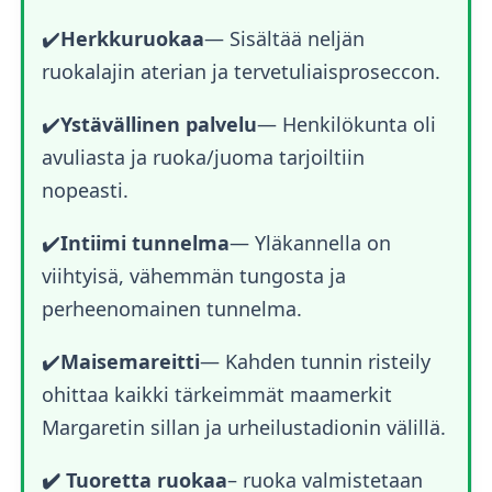
✔️
Herkkuruokaa
— Sisältää neljän
ruokalajin aterian ja tervetuliaisproseccon.
✔️
Ystävällinen palvelu
— Henkilökunta oli
avuliasta ja ruoka/juoma tarjoiltiin
nopeasti.
✔️
Intiimi tunnelma
— Yläkannella on
viihtyisä, vähemmän tungosta ja
perheenomainen tunnelma.
✔️
Maisemareitti
— Kahden tunnin risteily
ohittaa kaikki tärkeimmät maamerkit
Margaretin sillan ja urheilustadionin välillä.
✔️ Tuoretta ruokaa
– ruoka valmistetaan