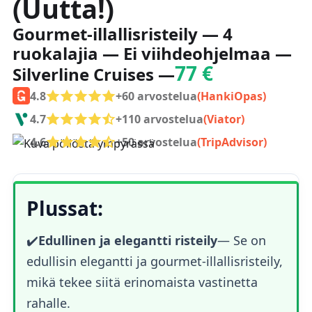
(Uutta!)
Gourmet-illallisristeily — 4
ruokalajia — Ei viihdeohjelmaa —
77 €
Silverline Cruises —
4.8
+60 arvostelua
(HankiOpas)
4.7
+110 arvostelua
(Viator)
4.6
+50 arvostelua
(TripAdvisor)
Plussat:
✔️
Edullinen ja elegantti risteily
— Se on
edullisin elegantti ja gourmet-illallisristeily,
mikä tekee siitä erinomaista vastinetta
rahalle.