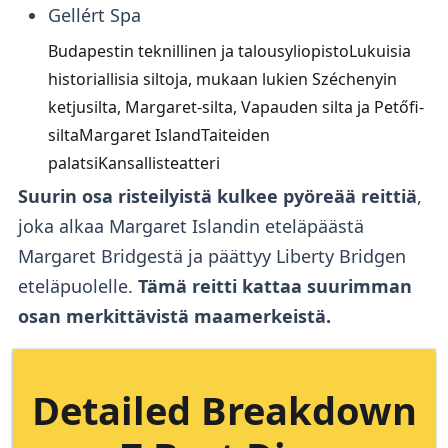
Gellért Spa
Budapestin teknillinen ja talousyliopistoLukuisia
historiallisia siltoja, mukaan lukien Széchenyin
ketjusilta, Margaret-silta, Vapauden silta ja Petőfi-
siltaMargaret IslandTaiteiden
palatsiKansallisteatteri
Suurin osa risteilyistä kulkee pyöreää reittiä
,
joka alkaa Margaret Islandin eteläpäästä
Margaret Bridgestä ja päättyy Liberty Bridgen
eteläpuolelle.
Tämä reitti kattaa suurimman
osan merkittävistä maamerkeistä.
Detailed Breakdown