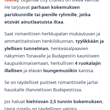
He tarjoavat
parhaan kokemuksen
pariskunnille tai pienille ryhmille, jotka
etsivät ainutlaatuista iltaa
.
Saat romanttisen herkkupalan mukautuvan ja
ammattitaitoisen henkilökunnan,
tyylikkään ja
ylellisen tunnelman
, henkeäsalpaavien
näkymien Tonavalle ja Budapestin kauniiseen
kaupunkimaisemaan, herkullisen
4 ruokalajin
illallisen
ja elävän
loungemusiikin
kanssa.
Se on täydelliset puitteet romanttiselle ja/tai
hauskalle illanviettoon Budapestissa.
Jos haluat
kiehtovan 2,5 tunnin kokemuksen
,
tämä risteily on täydellinen valinta.