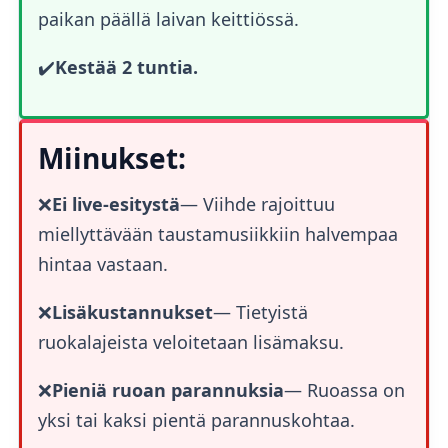
paikan päällä laivan keittiössä.
✔️
Kestää 2 tuntia.
Miinukset:
❌
Ei live-esitystä
— Viihde rajoittuu
miellyttävään taustamusiikkiin halvempaa
hintaa vastaan.
❌
Lisäkustannukset
— Tietyistä
ruokalajeista veloitetaan lisämaksu.
❌
Pieniä ruoan parannuksia
— Ruoassa on
yksi tai kaksi pientä parannuskohtaa.