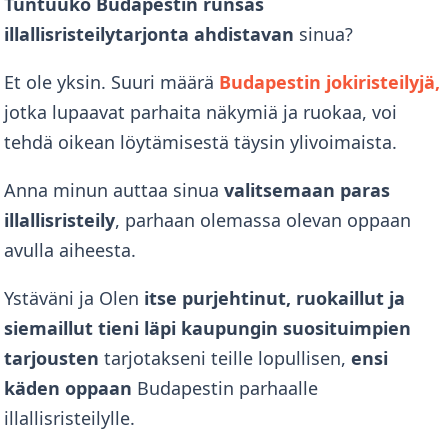
Tuntuuko Budapestin runsas
illallisristeilytarjonta ahdistavan
sinua?
Et ole yksin. Suuri määrä
Budapestin jokiristeilyjä,
jotka lupaavat parhaita näkymiä ja ruokaa, voi
tehdä oikean löytämisestä täysin ylivoimaista.
Anna minun auttaa sinua
valitsemaan paras
illallisristeily
, parhaan olemassa olevan oppaan
avulla aiheesta.
Ystäväni ja
Olen
itse purjehtinut, ruokaillut ja
siemaillut tieni läpi kaupungin suosituimpien
tarjousten
tarjotakseni teille lopullisen,
ensi
käden oppaan
Budapestin parhaalle
illallisristeilylle.