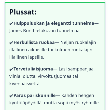
Plussat:
✔️
Huippuluokan ja elegantti tunnelma
—
James Bond -elokuvan tunnelmaa.
✔️
Herkullista ruokaa
—
Neljän ruokalajin
illallinen aikuisille tai kolmen ruokalajin
illallinen lapsille.
✔️
Tervetuliaisjuoma
— Lasi samppanjaa,
viiniä, olutta, virvoitusjuomaa tai
kivennäisvettä.
✔️
Paras pariskunnille
— Kahden hengen
kynttiläpöydillä, mutta sopii myös ryhmille.