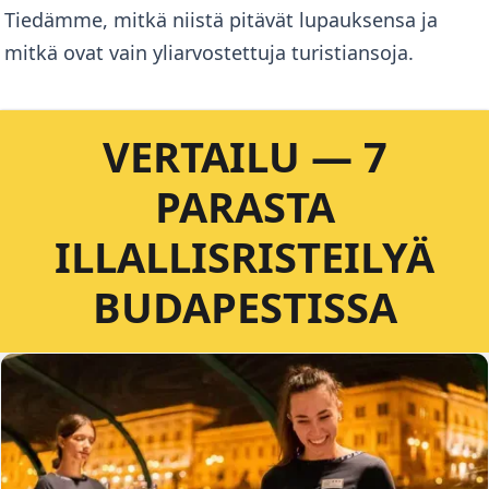
Tiedämme, mitkä niistä pitävät lupauksensa ja
mitkä ovat vain yliarvostettuja turistiansoja.
VERTAILU — 7
PARASTA
ILLALLISRISTEILYÄ
BUDAPESTISSA