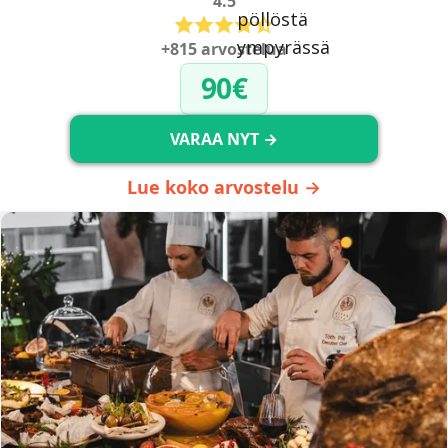
4.5
+815 arvostelua
90€
VARAA NYT →
Lue koko arvostelu →