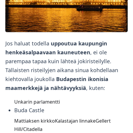
Jos haluat todella
uppoutua kaupungin
henkeäsalpaavaan kauneuteen
, ei ole
parempaa tapaa kuin lähteä jokiristeilylle.
Tällaisten risteilyjen aikana sinua kohdellaan
kiehtovalla joukolla
Budapestin ikonisia
maamerkkejä ja nähtävyyksiä
, kuten:
Unkarin parlamentti
Buda Castle
Mattiaksen kirkkoKalastajan linnakeGellert
Hill/Citadella