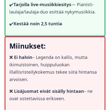
✔️
Tarjolla live-musiikkiesitys
— Pianisti-
laulaja/laulaja-duo esittää nykymusiikkia.
✔️
Kestää noin 2,5 tuntia
Miinukset:
❌ Ei halvin
– Legenda on kallis, mutta
ikimuistoinen, huippuluokan
illallisristeilykokemus tekee siitä hintansa
arvoisen.
❌ Lisäjuomat eivät sisälly hintaan
– ne
ovat ostettavissa erikseen.