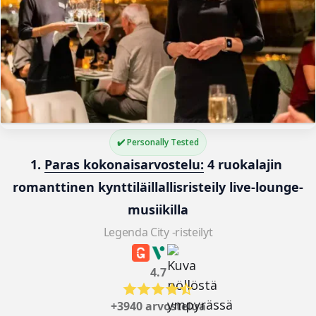
✔️ Personally Tested
1. 
Paras kokonaisarvostelu:
 4 ruokalajin 
romanttinen kynttiläillallisristeily live-lounge-
musiikilla
Legenda City -risteilyt
4.7
+3940 arvostelua