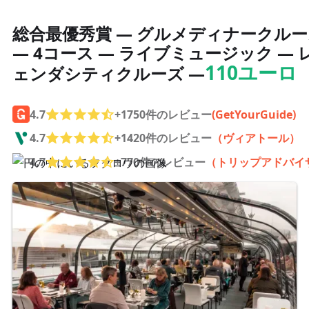
総合最優秀賞 — グルメディナークルー
— 4コース — ライブミュージック — 
110ユーロ
ェンダシティクルーズ —
4.7
+1750件のレビュー
(GetYourGuide)
4.7
+1420件のレビュー
（ヴィアトール）
4.7
+770件のレビュー
（トリップアドバイ