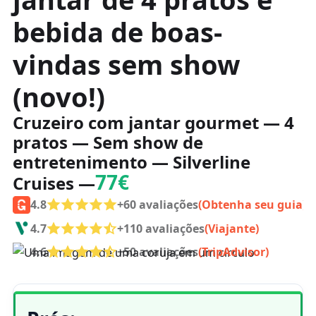
bebida de boas-
vindas sem show
(novo!)
Cruzeiro com jantar gourmet — 4
pratos — Sem show de
entretenimento — Silverline
77€
Cruises —
4.8
+60 avaliações
(Obtenha seu guia)
4.7
+110 avaliações
(Viajante)
4.6
+50 avaliações
(TripAdvisor)