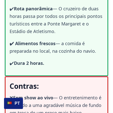
✔️
Rota panorâmica
— O cruzeiro de duas
horas passa por todos os principais pontos
turísticos entre a Ponte Margaret e o
Estádio de Atletismo.
✔️ Alimentos frescos
— a comida é
preparada no local, na cozinha do navio.
✔️
Dura 2 horas.
Contras:
❌
Sem show ao vivo
— O entretenimento é
PT
limitado a uma agradável música de fundo
em troca de um preço mais baixo.