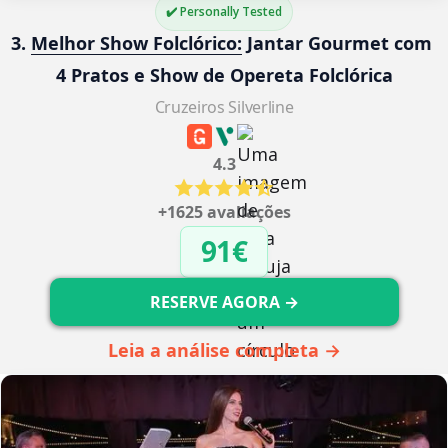
✔️ Personally Tested
3. 
Melhor Show Folclórico:
 Jantar Gourmet com 
4 Pratos e Show de Opereta Folclórica
Cruzeiros Silverline
4.3
+1625 avaliações
91€
RESERVE AGORA →
Leia a análise completa →