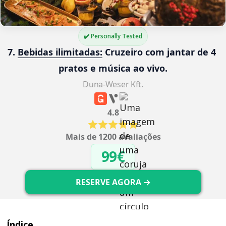
✔️ Personally Tested
7. 
Bebidas ilimitadas:
 Cruzeiro com jantar de 4 
pratos e música ao vivo.
Duna-Weser Kft.
4.8
Mais de 1200 avaliações
99€
RESERVE AGORA →
Índice