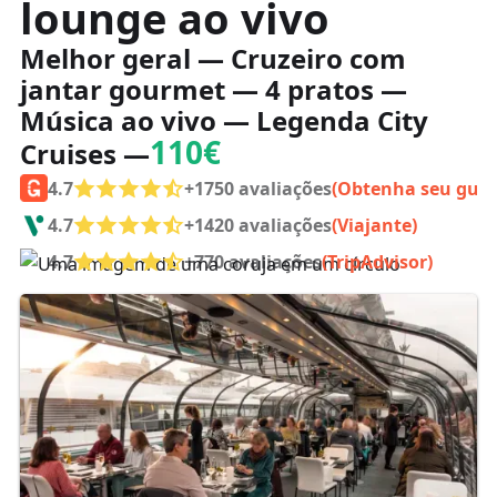
lounge ao vivo
Melhor geral — Cruzeiro com
jantar gourmet — 4 pratos —
Música ao vivo — Legenda City
110€
Cruises —
4.7
+1750 avaliações
(Obtenha seu guia
4.7
+1420 avaliações
(Viajante)
4.7
+770 avaliações
(TripAdvisor)