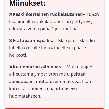
Miinukset:
❌
Keskinkertainen ruokalautanen
– 10 €:n
lisähinnalla ruokalautanen on pettymys,
eikä sitä voida pitää "gourmetina".
❌
Etätapaamispaikka
– Margaret Islandin
lähellä olevalle lähtöalueelle ei pääse
helposti.
❌
Kuulematon ääniopas
— Matkustajien
aiheuttama ympäristön melu peittää
äänioppaan, mutta useimmat ovat liian
kiireisiä juomiensa nauttimiseen
huomatakseen.