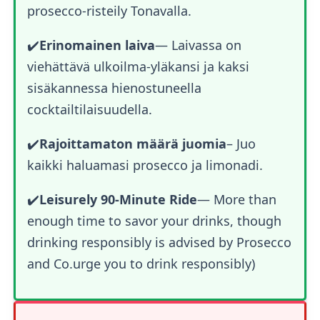
prosecco-risteily Tonavalla.
✔️
Erinomainen laiva
— Laivassa on
viehättävä ulkoilma-yläkansi ja kaksi
sisäkannessa hienostuneella
cocktailtilaisuudella.
✔️
Rajoittamaton määrä juomia
– Juo
kaikki haluamasi prosecco ja limonadi.
✔️
Leisurely 90-Minute Ride
— More than
enough time to savor your drinks, though
drinking responsibly is advised by Prosecco
and Co.urge you to drink responsibly)