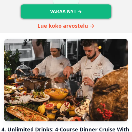
VARAA NYT →
Lue koko arvostelu →
4. 
Unlimited Drinks:
 4-Course Dinner Cruise With 