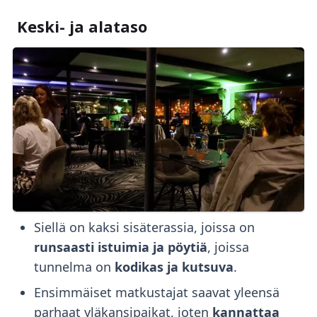
Keski- ja alataso
Siellä on kaksi sisäterassia, joissa on
runsaasti istuimia ja pöytiä
, joissa
tunnelma on
kodikas ja kutsuva
.
Ensimmäiset matkustajat saavat yleensä
parhaat yläkansipaikat, joten
kannattaa