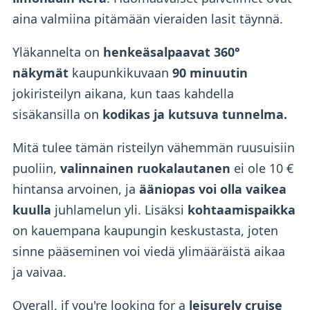
aina valmiina pitämään vieraiden lasit täynnä.
Yläkannelta on
henkeäsalpaavat 360°
näkymät
kaupunkikuvaan
90 minuutin
jokiristeilyn aikana, kun taas kahdella
sisäkansilla on
kodikas ja kutsuva tunnelma.
Mitä tulee tämän risteilyn vähemmän ruusuisiin
puoliin,
valinnainen ruokalautanen
ei ole 10 €
hintansa arvoinen, ja
ääniopas voi olla vaikea
kuulla
juhlamelun yli. Lisäksi
kohtaamispaikka
on kauempana kaupungin keskustasta, joten
sinne pääseminen voi viedä ylimääräistä aikaa
ja vaivaa.
Overall, if you're looking for a
leisurely cruise