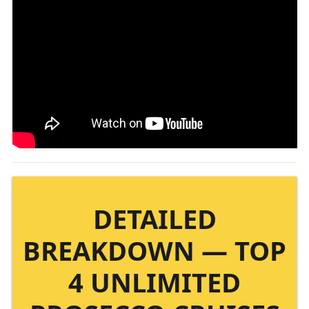
DETAILED
BREAKDOWN — TOP
4 UNLIMITED