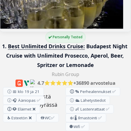
✔️ Personally Tested
1. 
Best Unlimited Drinks Cruise:
 Budapest Night 
Cruise with Unlimited Prosecco, Aperol, Beer, 
Spritzer or Lemonade
Rubin Group
4.7
+36890 arvostelua
ⓘ 📅 klo 19 ja 21
ⓘ %
Perhealennukset ✅
ⓘ 🎧 Ääniopas ✅
ⓘ 🛳️ Lähetystiedot
ⓘ 🐶
Eläimet ❌
ⓘ 👶 Lastenrattaat ✅
♿
Esteetön ❌
🚻
WC
✅
❄️/🌡️ Ilmastointi ✅
🌐
Wifi ✅