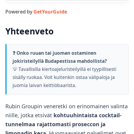
Powered by
GetYourGuide
Yhteenveto
❓ Onko ruuan tai juoman ostaminen
jokiristeilyllä Budapestissa mahdollista?
💡 Tavallisilla kiertoajeluristeilyillä ei tyypillisesti
sisälly ruokaa. Voit kuitenkin ostaa välipaloja ja
juomia laivan keittiöbaarista.
Rubin Groupin veneretki on erinomainen valinta
niille, jotka etsivät
kohtuuhintaista cocktail-
tunnelmaa rajattomasti proseccon ja
limonadin kera
. Huomaavaiset palvelimet ovat