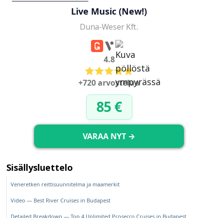
Live Music (New!)
Duna-Weser Kft.
4.8
+720 arvostelua
85 €
VARAA NYT →
Sisällysluettelo
Veneretken reittisuunnitelma ja maamerkit
Video — Best River Cruises in Budapest
Detailed Breakdown — Top 4 Unlimited Prosecco Cruises in Budapest