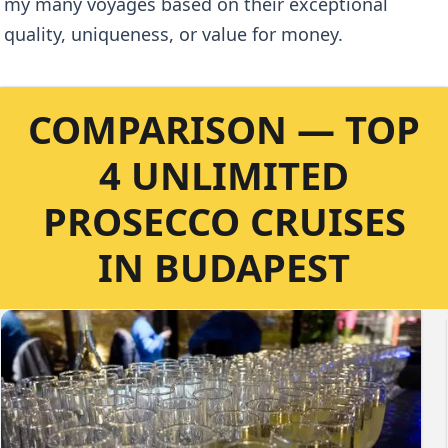
my many voyages based on their exceptional
quality, uniqueness, or value for money.
COMPARISON — TOP
4 UNLIMITED
PROSECCO CRUISES
IN BUDAPEST