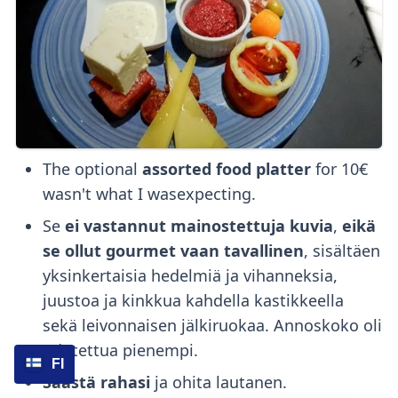
The optional
assorted food platter
for 10€
wasn't what I wasexpecting.
Se
ei vastannut mainostettuja kuvia
,
eikä
se ollut gourmet vaan tavallinen
, sisältäen
yksinkertaisia hedelmiä ja vihanneksia,
juustoa ja kinkkua kahdella kastikkeella
sekä leivonnaisen jälkiruokaa. Annoskoko oli
odotettua pienempi.
FI
Säästä rahasi
ja ohita lautanen.