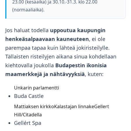
23.00 (kesäaika) ja 30.10.-31.3. klo 22.00
(normaaliaika).
Jos haluat todella
uppoutua kaupungin
henkeäsalpaavaan kauneuteen
, ei ole
parempaa tapaa kuin lähteä jokiristeilylle.
Tällaisten risteilyjen aikana sinua kohdellaan
kiehtovalla joukolla
Budapestin ikonisia
maamerkkejä ja nähtävyyksiä
, kuten:
Unkarin parlamentti
Buda Castle
Mattiaksen kirkkoKalastajan linnakeGellert
Hill/Citadella
Gellért Spa