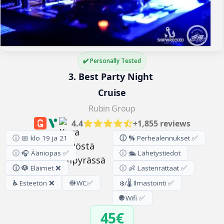
✔️ Personally Tested
3. Best Party Night 
Cruise
Rubin Group
4.4
+1,855 reviews
ⓘ 📅 klo 19 ja 21
ⓘ %
Perhealennukset ✅
ⓘ 🎧 Ääniopas ✅
ⓘ 🛳️ Lähetystiedot
ⓘ 🐶
Eläimet ❌
ⓘ 👶 Lastenrattaat ✅
♿
Esteetön ❌
🚻
WC
✅
❄️/🌡️ Ilmastointi ✅
🌐
Wifi ✅
45€