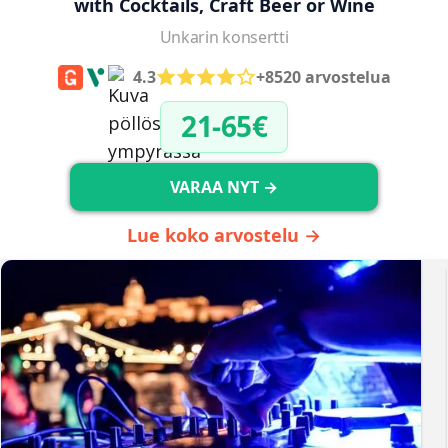
with Cocktails, Craft Beer or Wine
Unkarin konsertti
4.3
+8520 arvostelua
21-65€
VARAA NYT →
Lue koko arvostelu →