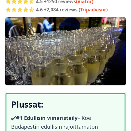
4.5 +1250 reviews
(Viator)
4.6 +2,084 reviews
(Tripadvisor)
Plussat:
✔️
#1 Edullisin viinaristeily
– Koe
Budapestin edullisin rajoittamaton