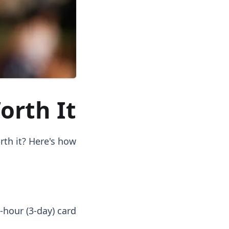
orth It?
th it? Here's how:
-hour (3-day) card.