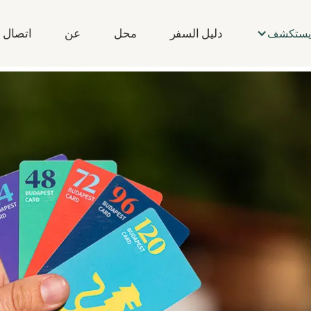
دليل السفر
محل
عن
اتصال
يستكشف