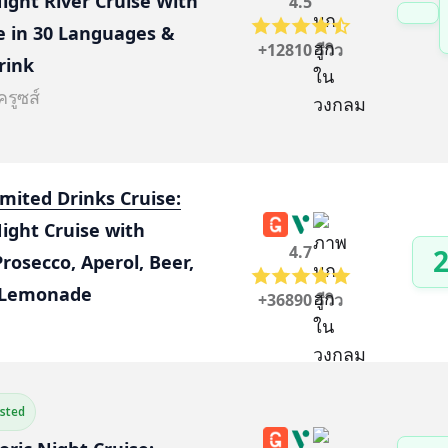
ght River Cruise With 
4.5
e in 30 Languages & 
+12810 รีวิว
rink
ครูซส์
mited Drinks Cruise:
ight Cruise with 
4.7
2
rosecco, Aperol, Beer, 
r Lemonade
+36890 รีวิว
ested