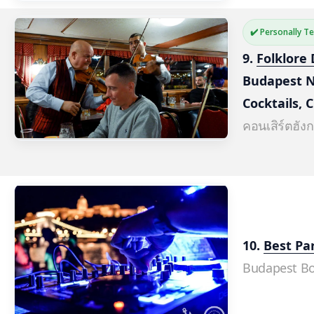
✔️ Personally T
9. 
Folklore 
Budapest N
Cocktails, 
คอนเสิร์ตฮังก
10. 
Best Pa
Budapest Bo