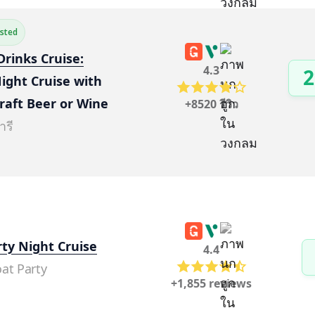
ested
Drinks Cruise:
4.3
2
ight Cruise with 
Craft Beer or Wine
+8520 รีวิว
ารี
rty Night Cruise
4.4
at Party
+1,855 reviews