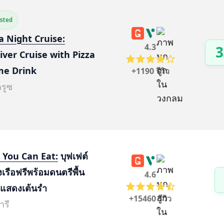
ested
a Night Cruise:
4.3
3
ver Cruise with Pizza 
me Drink
+1190 รีวิว
ครูซ
ll You Can Eat:
 บุฟเฟต์
เรือฟรีพร้อมดนตรีพื้น
4.6
รแสดงเต้นรำ
+15460 รีวิว
ารี