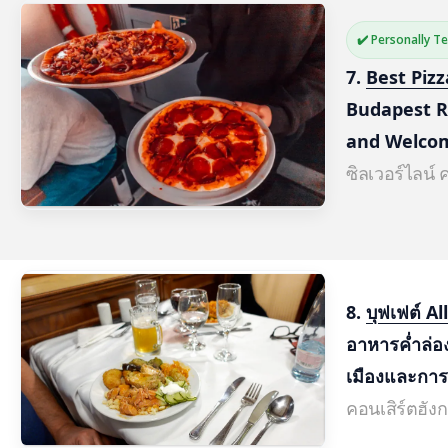
✔️ Personally T
7. 
Best Pizz
Budapest Ri
and Welco
ซิลเวอร์ไลน์ 
8. 
บุฟเฟต์ A
อาหารค่ำล่อง
เมืองและกา
คอนเสิร์ตฮังก