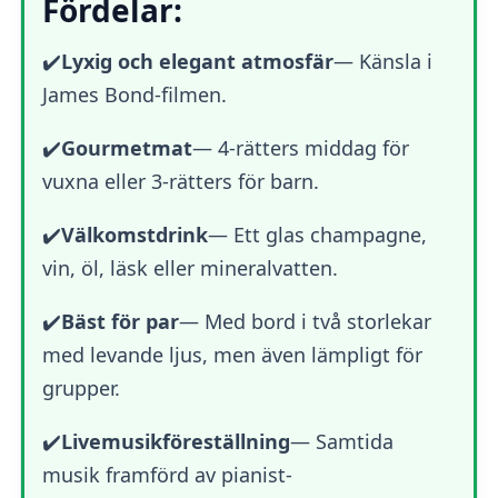
Fördelar:
✔️
Lyxig och elegant atmosfär
—
Känsla i
James Bond-filmen.
✔️
Gourmetmat
—
4-rätters middag för
vuxna eller 3-rätters för barn.
✔️
Välkomstdrink
— Ett glas champagne,
vin, öl, läsk eller mineralvatten.
✔️
Bäst för par
— Med bord i två storlekar
med levande ljus, men även lämpligt för
grupper.
✔️
Livemusikföreställning
— Samtida
musik framförd av pianist-