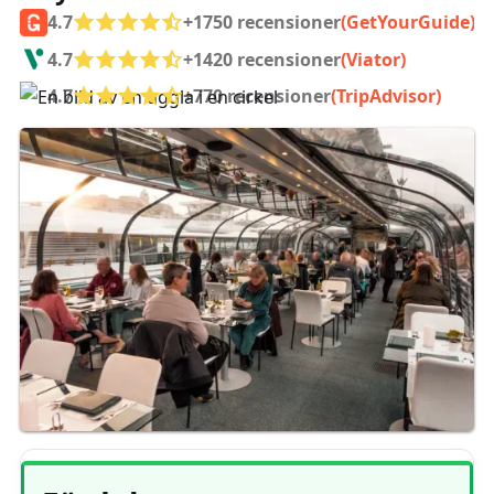
4.7
+1750 recensioner
(GetYourGuide)
4.7
+1420 recensioner
(Viator)
4.7
+770 recensioner
(TripAdvisor)