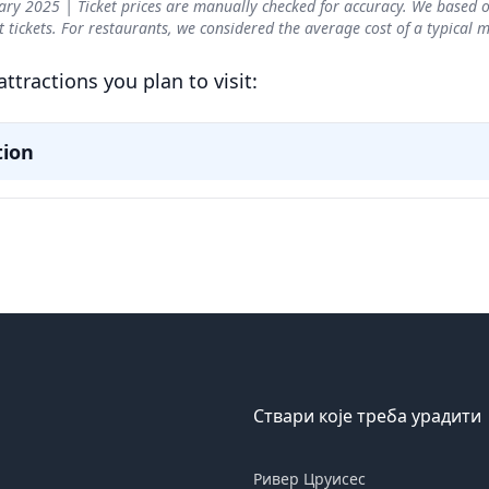
Ствари које треба урадити
Ривер Цруисес