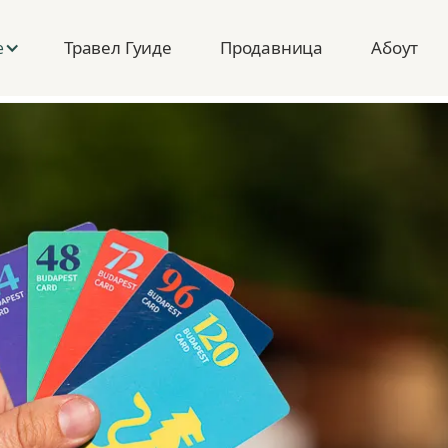
Травел Гуиде
Продавница
Абоут
е