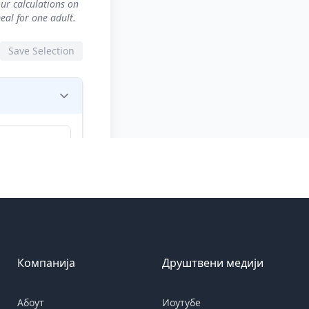
Компанија
Друштвени медији
Абоут
Иоутубе