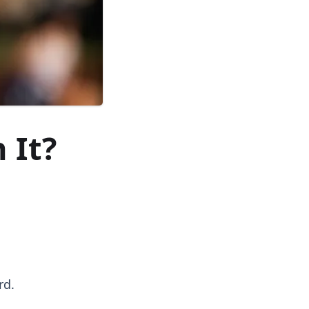
 It?
rd.