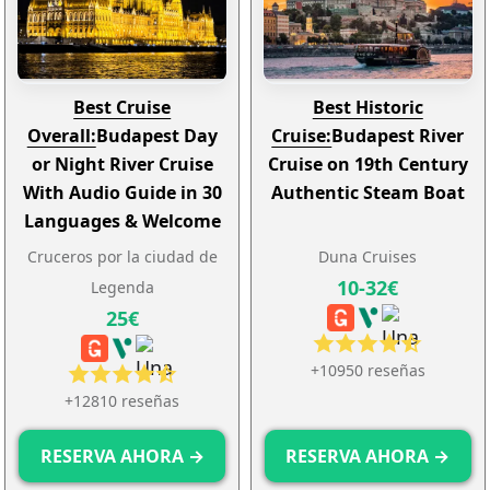
Best Cruise
Best Historic
Overall:
Budapest Day
Cruise:
Budapest River
or Night River Cruise
Cruise on 19th Century
With Audio Guide in 30
Authentic Steam Boat
Languages & Welcome
Drink
Cruceros por la ciudad de
Duna Cruises
10-32€
Legenda
25€
+10950 reseñas
+12810 reseñas
RESERVA AHORA →
RESERVA AHORA →