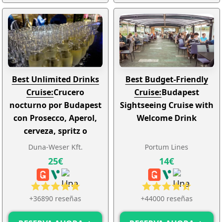
Best Unlimited Drinks
Best Budget-Friendly
Cruise:
Crucero
Cruise:
Budapest
nocturno por Budapest
Sightseeing Cruise with
con Prosecco, Aperol,
Welcome Drink
cerveza, spritz o
limonada ilimitados
Duna-Weser Kft.
Portum Lines
25€
14€
+36890 reseñas
+44000 reseñas