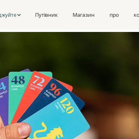
Путівник
Магазин
про
к
джуйте