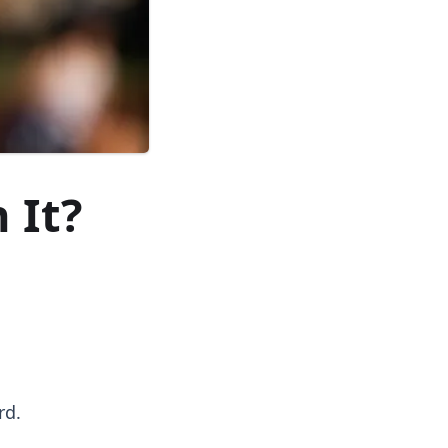
 It?
rd.