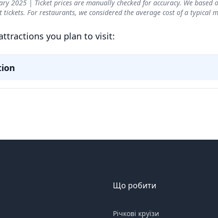
Що робити
Річкові круїзи