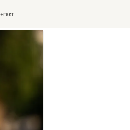
онтакт