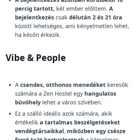
percig tartott,
két ember előttem.
A
bejelentkezés
csak
délután 2 és 21 óra
között lehetséges, ami kényelmetlen lehet,
ha későn érkezik.
Vibe & People
A
csendes, otthonos menedéket
keresők
számára a Zen Hostel egy
hangulatos
búvóhely
lehet a város szívében.
Ez a szálló ideális azok számára, akik
értékelik
a tartalmas beszélgetéseket
vendégtársaikkal
,
miközben egy csésze
forró teát kortyolgatnak
a kényelmes