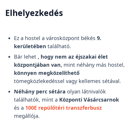
Elhelyezkedés
Ez a hostel a városközpont békés
9.
kerületében
található.
Bár lehet
, hogy nem az éjszakai élet
központjában van,
mint néhány más hostel,
könnyen megközelíthető
tömegközlekedéssel vagy kellemes sétával.
Néhány perc sétára
olyan látnivalók
találhatók, mint a
Központi Vásárcsarnok
és a
100E repülőtéri transzferbusz
megállója.