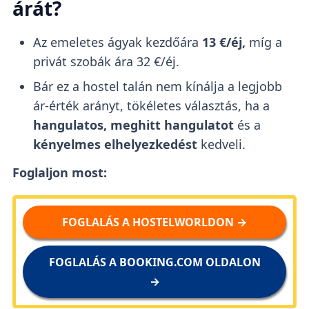
árát?
Az emeletes ágyak kezdőára
13 €/éj,
míg a
privát szobák ára 32 €/éj.
Bár ez a hostel talán nem kínálja a legjobb
ár-érték arányt, tökéletes választás, ha a
hangulatos, meghitt hangulatot
és a
kényelmes elhelyezkedést
kedveli.
Foglaljon most:
FOGLALÁS A HOSTELWORLDON →
FOGLALÁS A BOOKING.COM OLDALON
→