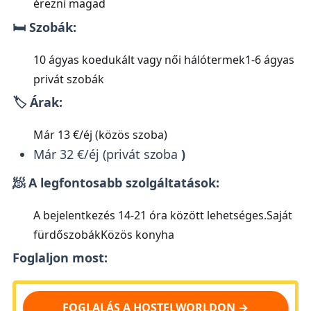
érezni magad
🛏️ Szobák:
10 ágyas koedukált vagy női hálótermek1-6 ágyas
privát szobák
🏷️ Árak:
Már 13 €/éj (közös szoba)
Már 32 €/éj (privát szoba
)
🧖 A legfontosabb szolgáltatások:
A bejelentkezés 14-21 óra között lehetséges.Saját
fürdőszobákKözös konyha
Foglaljon most:
FOGLALÁS A HOSTELWORLDON →