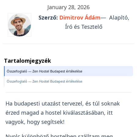
January 28, 2026
Szerző:
Dimitrov Ádám
— Alapító,
Író és Tesztelő
Tartalomjegyzék
Összefoglaló — Zen Hostel Budapest értékelése
Összefoglaló — Zen Hostel Budapest értékelése
Ha budapesti utazást tervezel, és túl soknak
érzed magad a hostel kiválasztásában, itt
vagyok, hogy segítsek!
Nyolc különböző hostelben szálltam meg