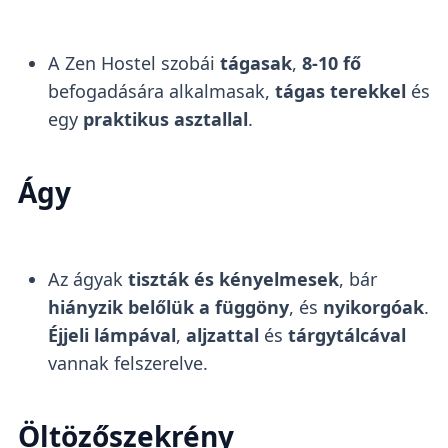
A Zen Hostel szobái
tágasak
,
8-10 fő
befogadására alkalmasak,
tágas terekkel
és
egy
praktikus asztallal
.
Ágy
Az ágyak
tiszták és kényelmesek
, bár
hiányzik belőlük a függöny
, és
nyikorgóak
.
Éjjeli lámpával
,
aljzattal
és
tárgytálcával
vannak felszerelve.
Öltözőszekrény