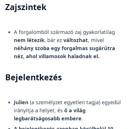
Zajszintek
A forgalomból származó zaj gyakorlatilag
nem létezik
, bár ez
változhat
, mivel
néhány szoba egy forgalmas sugárútra
néz, ahol villamosok haladnak el.
Bejelentkezés
Julien
(a személyzet egyetlen tagja) egyedül
irányítja a helyet, és
ő a világ
legbarátságosabb embere
.
A bejelentkezés azonban körülbelül 10