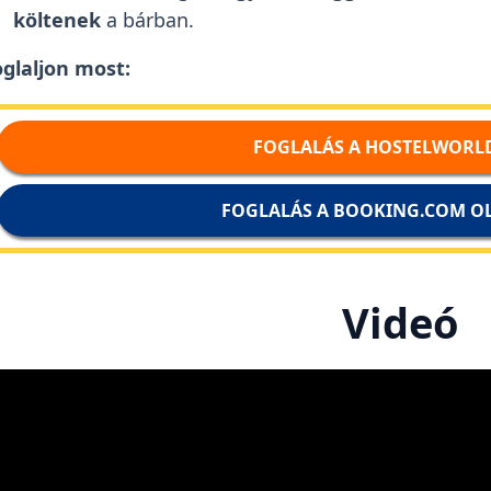
költenek
a bárban.
glaljon most:
FOGLALÁS A HOSTELWORL
FOGLALÁS A BOOKING.COM O
Videó