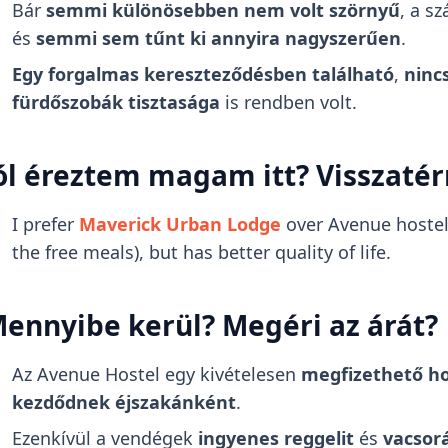
Bár
semmi különösebben nem volt szörnyű
, a s
és
semmi sem tűnt ki annyira nagyszerűen
.
Egy forgalmas kereszteződésben található
,
ninc
fürdőszobák tisztasága
is rendben volt.
ól éreztem magam itt? Visszaté
I prefer
Maverick Urban Lodge
over Avenue hostel,
the free meals), but has better quality of life.
ennyibe kerül? Megéri az árát?
Az Avenue Hostel egy kivételesen
megfizethető ho
kezdődnek éjszakánként
.
Ezenkívül a vendégek
ingyenes reggelit
és
vacsorá