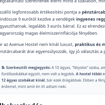
gtakarítást szeretnének elérni mind a szálláson, m
szálló legfontosabb értékesítési pontja a
pénztárcab
indössze 9 eurótól kezdve a vendégek
ingyenes regg
gyaszthatnak, legalább 3 eurós bárral. Ez az elrende
gyarország magas élelmiszerinflációja fényében.
r az Avenue Hostel nem kínál luxust,
praktikus és 
nztárcabarát árai egyensúlyozzák, így jó választás a
📝 Szerkesztői megjegyzés:
A 10 ágyas, "fátyolos" szoba, 
fürdőszobákkal együtt, nem volt a legjobb.
A hostel többi 
12 ágyas szobákat kínál
, bár ezek drágábbak. Ebben a fény
érdemel, mint amit én itt adtam neki.