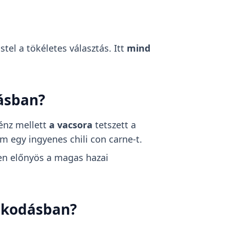
tel a tökéletes választás. Itt
mind
dásban?
énz mellett
a vacsora
tetszett a
m egy ingyenes chili con carne-t.
en előnyös a magas hazai
ózkodásban?