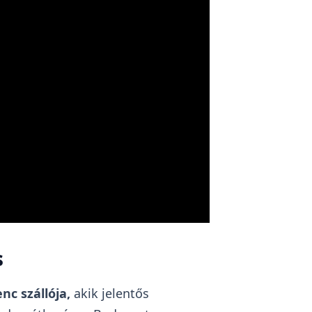
s
c szállója,
akik jelentős