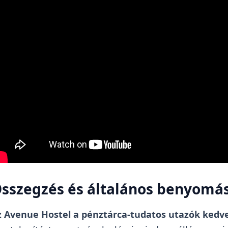
sszegzés és általános benyomá
z Avenue Hostel a pénztárca-tudatos utazók kedven