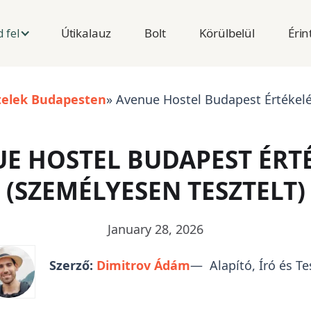
Útikalauz
Bolt
Körülbelül
Érin
 fel
telek Budapesten
» Avenue Hostel Budapest Értékelé
E HOSTEL BUDAPEST ÉRT
(SZEMÉLYESEN TESZTELT)
January 28, 2026
Szerző:
Dimitrov Ádám
— Alapító, Író és Te