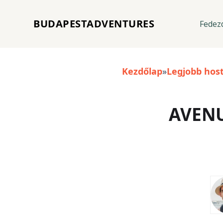
BUDAPESTADVENTURES
Fedezd
Kezdőlap
»
Legjobb hos
AVENU