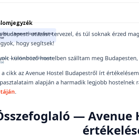
alomjegyzék
 budapesti utazást tervezel, és túl soknak érzed mag
glaló — Avenue Hostel Budapest
ése
gyok, hogy segítsek!
olc különböző hostelben szálltam meg Budapesten, 
glaló — Avenue Hostel Budapest
ése
 a cikk az Avenue Hostel Budapestről írt értékelése
pasztalataim alapján a harmadik legjobb hostelnek
stáján
.
Összefoglaló — Avenue 
értékelés