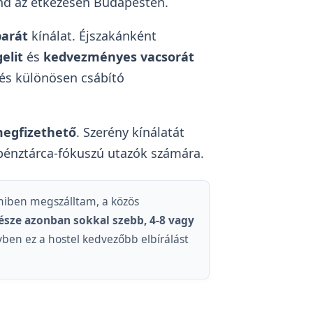
ind az étkezésen Budapesten.
arát
kínálat. Éjszakánként
elit
és
kedvezményes vacsorát
zés különösen csábító
megfizethető
. Szerény kínálatát
 pénztárca-fókuszú utazók számára.
amiben megszálltam, a közös
része azonban sokkal szebb, 4-8 vagy
ben ez a hostel kedvezőbb elbírálást