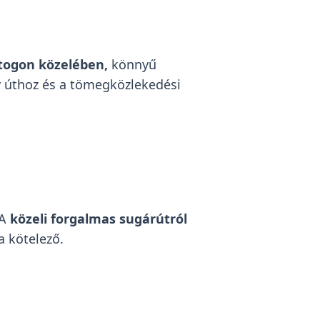
ktogon közelében,
könnyű
sy úthoz és a tömegközlekedési
 A
közeli forgalmas sugárútról
a kötelező.