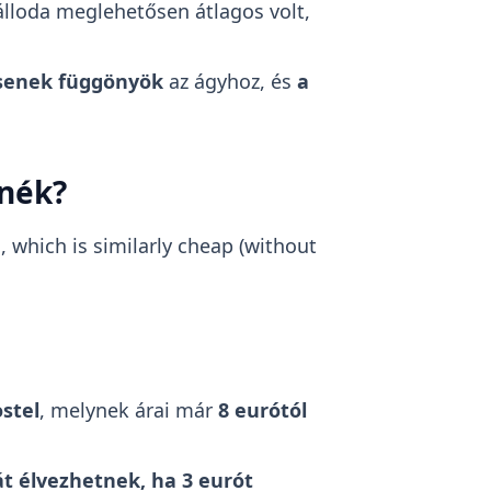
zálloda meglehetősen átlagos volt,
senek függönyök
az ágyhoz, és
a
rnék?
 which is similarly cheap (without
stel
, melynek árai már
8 eurótól
t élvezhetnek, ha 3 eurót