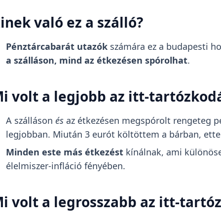
inek való ez a szálló?
Pénztárcabarát utazók
számára ez a budapesti hos
a szálláson, mind az étkezésen spórolhat
.
i volt a legjobb az itt-tartózko
A szálláson
és
az étkezésen megspórolt rengeteg p
legjobban. Miután 3 eurót költöttem a bárban, ette
Minden este más étkezést
kínálnak, ami különös
élelmiszer-infláció fényében.
i volt a legrosszabb az itt-tart