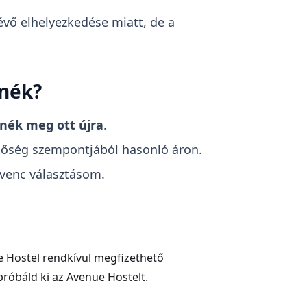
évő elhelyezkedése miatt, de a
rnék?
nék meg ott újra
.
nőség szempontjából hasonló áron.
venc választásom.
e Hostel rendkívül megfizethető
próbáld ki az Avenue Hostelt.