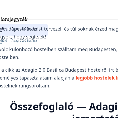
alomjegyzék
 budapesti utazást tervezel, és túl soknak érzed mag
glaló — Adagio 2.0 Basilica
tő
gyok, hogy segítsek!
glaló — Adagio 2.0 Basilica
tő
olc különböző hostelben szálltam meg Budapesten, k
stelben.
 a cikk az Adagio 2.0 Basilica Budapest hostelről írt
emélyes tapasztalataim alapján a
legjobb hostelek l
stelnek rangsoroltam.
Összefoglaló — Adagio