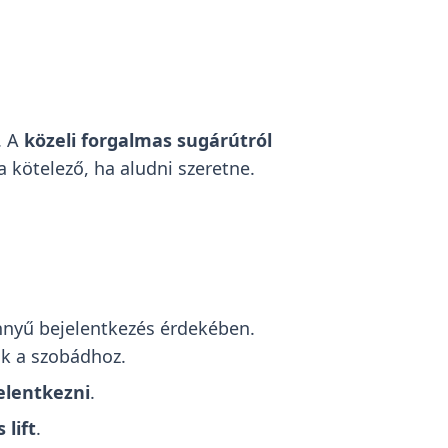
. A
közeli forgalmas sugárútról
a kötelező, ha aludni szeretne.
nnyű bejelentkezés érdekében.
ak a szobádhoz.
elentkezni
.
 lift
.