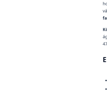
h
vá
fa
K
ág
47
E