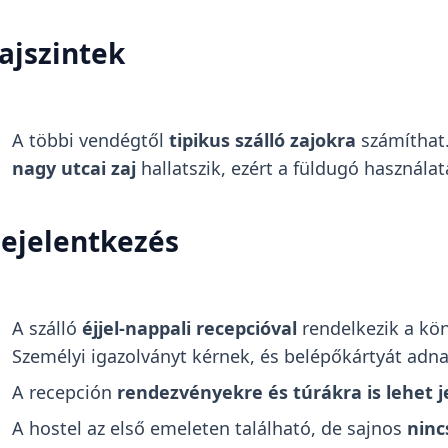
ajszintek
A többi vendégtől
tipikus szálló zajokra
számíthat
nagy utcai zaj
hallatszik, ezért a füldugó használat
ejelentkezés
A szálló
éjjel-nappali recepcióval
rendelkezik a kö
Személyi igazolványt kérnek, és belépőkártyát adn
A recepción
rendezvényekre és túrákra is lehet j
A hostel az első emeleten található, de sajnos
nincs