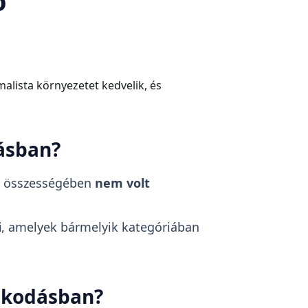
ő
malista környezetet kedvelik, és
dásban?
, összességében
nem volt
i
, amelyek bármelyik kategóriában
ózkodásban?