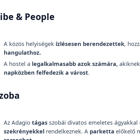
ibe & People
A közös helyiségek
ízlésesen berendezettek
, hoz
hangulathoz.
A hostel a
legalkalmasabb azok számára,
akiknek 
napközben felfedezik a várost
.
zoba
Az Adagio
tágas
szobái divatos emeletes ágyakkal
szekrényekkel
rendelkeznek. A
parketta
előkelő m