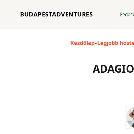
BUDAPESTADVENTURES
Fedezd
Kezdőlap
»
Legjobb host
ADAGIO 