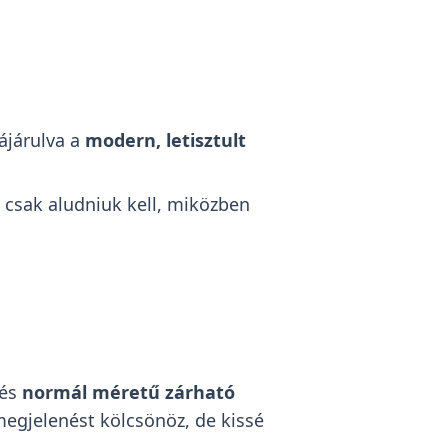
zájárulva a
modern, letisztult
csak aludniuk kell, miközben
 és
normál méretű zárható
egjelenést kölcsönöz, de kissé