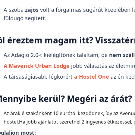
A szoba
zajos
volt a forgalmas sugárút közelében l
füldugó segített.
ól éreztem magam itt? Visszaté
Az Adagio 2.0-t kielégítőnek találtam, de
nem száll
A Maverick Urban Lodge
jobb választás az életmi
A társaságiasabb légkörért
a Hostel One
az én ked
ennyibe kerül? Megéri az árát?
Az árak éjszakánként 10 eurótól kezdődnek, így az Avenu
hostel.Ha jobb ajánlatot szeretnél 2 ingyenes étkezéssel, 
glaljon most: