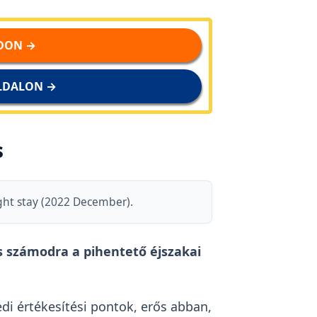
DON →
LDALON →
s
ght stay (2022 December).
os számodra a pihentető éjszakai
di értékesítési pontok, erős abban,