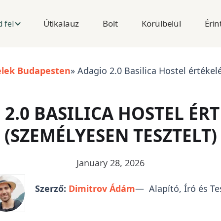
Útikalauz
Bolt
Körülbelül
Érin
 fel
elek Budapesten
» Adagio 2.0 Basilica Hostel értékel
2.0 BASILICA HOSTEL ÉR
(SZEMÉLYESEN TESZTELT)
January 28, 2026
Szerző:
Dimitrov Ádám
— Alapító, Író és Te