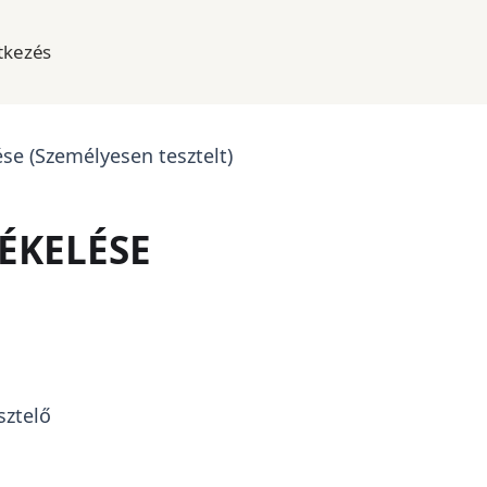
tkezés
ése (Személyesen tesztelt)
TÉKELÉSE
sztelő