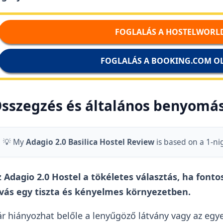
FOGLALÁS A HOSTELWORL
FOGLALÁS A BOOKING.COM O
sszegzés és általános benyomá
💡 My
Adagio 2.0 Basilica Hostel Review
is based on a 1-ni
 Adagio 2.0 Hostel a tökéletes választás, ha font
lvás egy tiszta és kényelmes környezetben.
r hiányozhat belőle a lenyűgöző látvány vagy az egye