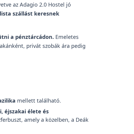
tve az Adagio 2.0 Hostel jó
ista szállást keresnek
ütni a pénztárcádon.
Emeletes
zakánként, privát szobák ára pedig
zilika
mellett található.
 éjszakai élete és
zferbuszt, amely a közelben, a Deák