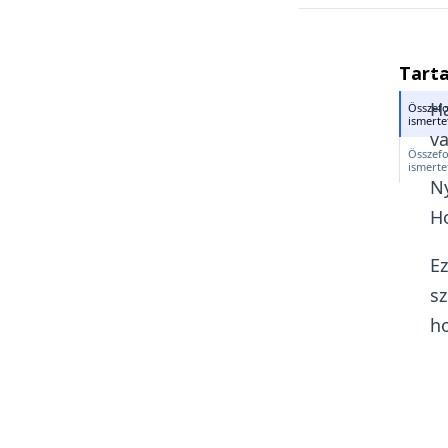
Tart
Ha
Összefo
ismerte
va
Összefo
ismerte
Ny
Ho
Ez
sz
ho