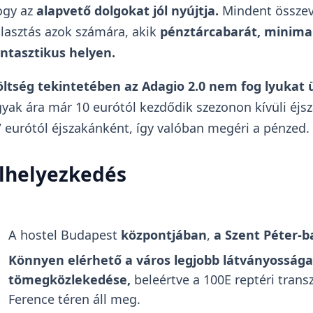
ogy az
alapvető dolgokat jól nyújtja.
Mindent összeve
lasztás azok számára, akik
pénztárcabarát, minimal
ntasztikus helyen.
öltség tekintetében az Adagio 2.0 nem fog lyukat 
yak ára már 10 eurótól kezdődik szezonon kívüli éjs
 eurótól éjszakánként, így valóban megéri a pénzed.
lhelyezkedés
A hostel Budapest
központjában
,
a Szent Péter-ba
Könnyen elérhető a város legjobb látványosságai,
tömegközlekedése,
beleértve a 100E reptéri trans
Ference téren áll meg.