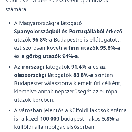
különösen a dél- és észak-európai utazók
számára:
A Magyarországra látogató
Spanyolországból és Portugáliából
érkező
utazók
96,8%
-a Budapestre is ellátogatott,
ezt szorosan követi
a finn utazók 95,8%-a
és
a görög utazók 94%-a
.
Az
írországi
látogatók
91,4%-a
és
az
olaszországi
látogatók
88,8%-a
szintén
Budapestet választotta kiemelt úti célként,
kiemelve annak népszerűségét az európai
utazók körében.
A városban jelentős a külföldi lakosok száma
is, a közel
100 000
budapesti lakos
5,8%-a
külföldi állampolgár, elsősorban