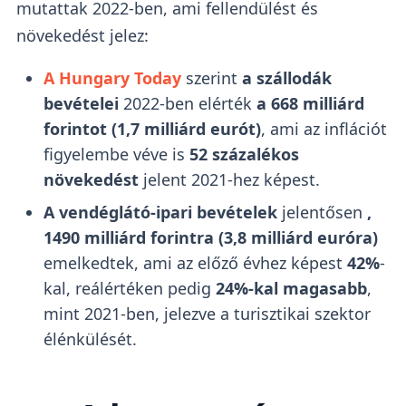
mutattak 2022-ben, ami fellendülést és
növekedést jelez:
A Hungary Today
szerint
a szállodák
bevételei
2022-ben elérték
a 668 milliárd
forintot (1,7 milliárd eurót)
, ami az inflációt
figyelembe véve is
52 százalékos
növekedést
jelent 2021-hez képest.
A vendéglátó-ipari bevételek
jelentősen
,
1490 milliárd forintra (3,8 milliárd euróra)
emelkedtek, ami az előző évhez képest
42%
-
kal, reálértéken pedig
24%-kal magasabb
,
mint 2021-ben, jelezve a turisztikai szektor
élénkülését.