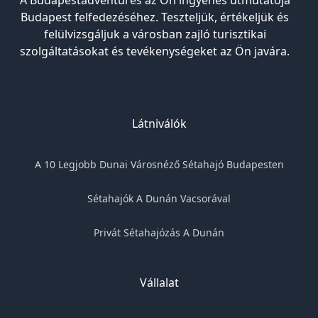
A Budapestadventures az Ön ingyenes útmutatója
Budapest felfedezéséhez. Teszteljük, értékeljük és
felülvizsgáljuk a városban zajló turisztikai
szolgáltatásokat és tevékenységeket az Ön javára.
Látniválók
A 10 Legjobb Dunai Városnéző Sétahajó Budapesten
Sétahajók A Dunán Vacsorával
Privát Sétahajózás A Dunán
Vállalat