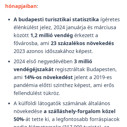
hónapjaiban
:
A budapesti turisztikai statisztika
ígéretes
élénkülést jelez, 2024 januárja és márciusa
között
1,2 millió vendég
érkezett a
fővárosba, ami
23 százalékos növekedés
2023 azonos időszakához képest.
2024 első negyedévében
3 millió
vendégéjszakát
regisztráltak Budapesten,
ami
14%-os növekedést
jelent a 2019-es
pandémia előtti szinthez képest, ami erős
fellendülést tükröz.
A külföldi látogatók számának általános
növekedése
a szálláshely-forgalom közel
50%
-át tette ki, a legfontosabb forráspiacok
pedig Németország (317 000 turista), az