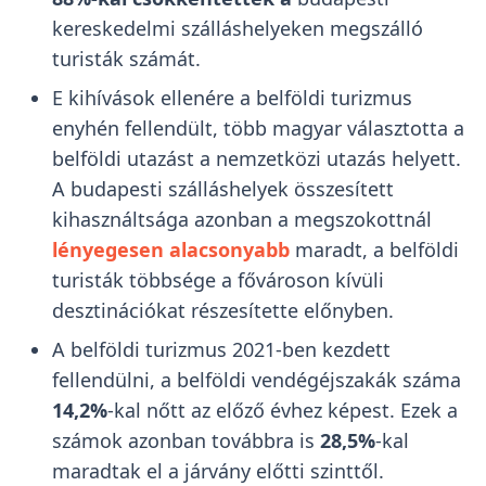
kereskedelmi szálláshelyeken megszálló
turisták számát.
E kihívások ellenére a belföldi turizmus
enyhén fellendült, több magyar választotta a
belföldi utazást a nemzetközi utazás helyett.
A budapesti szálláshelyek összesített
kihasználtsága azonban a megszokottnál
lényegesen alacsonyabb
maradt, a belföldi
turisták többsége a fővároson kívüli
desztinációkat részesítette előnyben.
A belföldi turizmus 2021-ben kezdett
fellendülni, a belföldi vendégéjszakák száma
14,2%
-kal nőtt az előző évhez képest. Ezek a
számok azonban továbbra is
28,5%
-kal
maradtak el a járvány előtti szinttől.