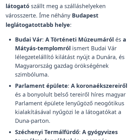
látogató
szállt meg a szálláshelyeken
városszerte. Íme néhány
Budapest
leglátogatottabb helye
:
Budai Vár
:
A Történeti Múzeumáról
és
a
Mátyás-templomról
ismert Budai Vár
lélegzetelállító kilátást nyújt a Dunára, és
Magyarország gazdag örökségének
szimbóluma.
Parlament épülete
:
A koronaékszereiről
és a bonyolult belső tereiről híres magyar
Parlament épülete lenyűgöző neogótikus
kialakításával nyűgözi le a látogatókat a
Duna-parton.
Széchenyi Termálfürdő
:
A gyógyvizes