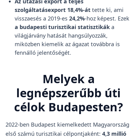
Az utazási export
a teljes
szolgáltatásexport 18,4%-át
tette ki, ami
visszaesés a 2019-es
24,2%
-hoz képest. Ezek
a budapesti turisztikai statisztikák
a
világjárvány hatását hangsúlyozzák,
miközben kiemelik az ágazat továbbra is
fennálló jelentőségét.
Melyek a
legnépszerűbb úti
célok Budapesten?
2022-ben Budapest kiemelkedett Magyarország
első számú turisztikai célpontjaként:
4,3 millió