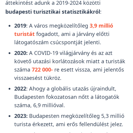
áttekintést adunk a 2019-2024 közötti
budapesti turisztikai statisztikákról
:
2019
: A város megközelítőleg
3,9 millió
turistát
fogadott, ami a járvány előtti
látogatószám csúcspontját jelenti.
2020:
A COVID-19 világjárvány és az azt
követő utazási korlátozások miatt a turisták
száma
722 000-
re esett vissza, ami jelentős
visszaesést tükröz.
2022
: Ahogy a globális utazás újraindult,
Budapesten fokozatosan nőtt a látogatók
száma, 6,9 millióval.
2023:
Budapesten megközelítőleg 5,3 millió
turista érkezett, ami erős fellendülést jelez.