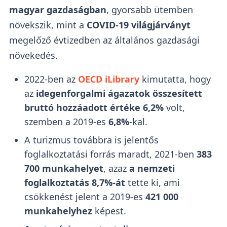
magyar gazdaságban
, gyorsabb ütemben
növekszik, mint a
COVID-19 világjárványt
megelőző évtizedben az általános gazdasági
növekedés.
2022-ben az
OECD iLibrary
kimutatta, hogy
az
idegenforgalmi ágazatok összesített
bruttó hozzáadott értéke
6,2%
volt,
szemben a 2019-es
6,8%
-kal.
A turizmus továbbra is jelentős
foglalkoztatási forrás maradt, 2021-ben
383
700 munkahelyet
, azaz
a nemzeti
foglalkoztatás 8,7%-át
tette ki, ami
csökkenést jelent a 2019-es
421 000
munkahelyhez
képest.