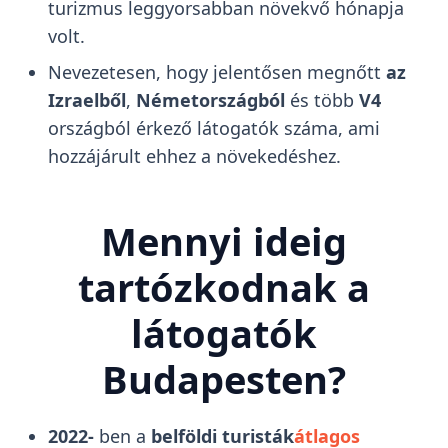
turizmus leggyorsabban növekvő hónapja
volt.
Nevezetesen, hogy jelentősen megnőtt
az
Izraelből
,
Németországból
és több
V4
országból érkező látogatók száma, ami
hozzájárult ehhez a növekedéshez.
Mennyi ideig
tartózkodnak a
látogatók
Budapesten?
2022-
ben a
belföldi turisták
átlagos