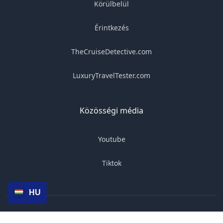
Körülbelül
Érintkezés
TheCruiseDetective.com
LuxuryTravelTester.com
Közösségi média
Youtube
Tiktok
HU
© 2025 Budapestadventures.com. Minden jog fenntartva.