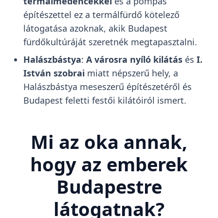
termálmedencékkel
és a pompás
építészettel ez a termálfürdő kötelező
látogatása azoknak, akik Budapest
fürdőkultúráját szeretnék megtapasztalni.
Halászbástya
:
A városra nyíló kilátás
és
I.
István szobrai
miatt népszerű hely, a
Halászbástya meseszerű építészetéről és
Budapest feletti festői kilátóiról ismert.
Mi az oka annak,
hogy az emberek
Budapestre
látogatnak?