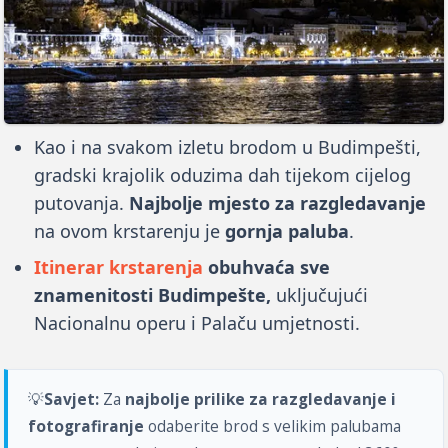
Kao i na svakom izletu brodom u Budimpešti,
gradski krajolik oduzima dah tijekom cijelog
putovanja.
Najbolje mjesto za razgledavanje
na ovom krstarenju je
gornja paluba
.
Itinerar krstarenja
obuhvaća sve
znamenitosti Budimpešte,
uključujući
Nacionalnu operu i Palaču umjetnosti.
💡
Savjet:
Za
najbolje prilike za razgledavanje i
fotografiranje
odaberite brod s velikim palubama