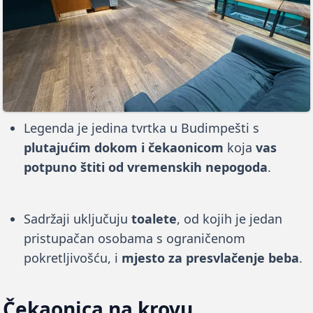
Legenda je jedina tvrtka u Budimpešti s
plutajućim dokom i čekaonicom
koja
vas
potpuno štiti od vremenskih nepogoda
.
Sadržaji uključuju
toalete
, od kojih je jedan
pristupačan osobama s ograničenom
pokretljivošću, i
mjesto za presvlačenje beba
.
Čekaonica na krovu