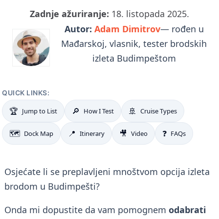
Zadnje ažuriranje:
18. listopada 2025.
Autor:
Adam Dimitrov
— rođen u
Mađarskoj, vlasnik, tester brodskih
izleta Budimpeštom
QUICK LINKS:
🏆
🔎
🚢
Jump to List
How I Test
Cruise Types
🗺️
📍
🎥
❓
Dock Map
Itinerary
Video
FAQs
Osjećate li se preplavljeni mnoštvom opcija izleta
brodom u Budimpešti?
Onda mi dopustite da vam pomognem
odabrati