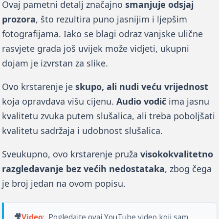
Ovaj pametni detalj značajno 
smanjuje odsjaj 
prozora
, što rezultira puno jasnijim i ljepšim 
fotografijama. Iako se blagi odraz vanjske ulične 
rasvjete grada još uvijek može vidjeti, ukupni 
dojam je izvrstan za slike. 
Ovo krstarenje je 
skupo, ali nudi veću vrijednost
koja opravdava višu cijenu. 
Audio vodič
 ima jasnu 
kvalitetu zvuka putem slušalica, ali treba poboljšati 
kvalitetu sadržaja i udobnost slušalica. 
Sveukupno, ovo krstarenje pruža 
visokokvalitetno 
razgledavanje bez većih nedostataka
, zbog čega 
je broj jedan na ovom popisu.
🎥
Video
: 
 Pogledajte ovaj YouTube video koji sam 