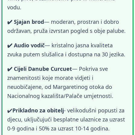
vodu.
✔️ Sjajan brod
— moderan, prostran i dobro 
održavan, pruža izvrstan pogled s obje palube.
✔️ Audio vodič
— kristalno jasna kvaliteta 
zvuka putem slušalica i dostupna na 30 jezika.
✔️ Cijeli Danube Curcuet
— Pokriva sve 
znamenitosti koje morate vidjeti i 
neuobičajene, od Margaretinog otoka do 
Nacionalnog kazališta/Palače umjetnosti.
✔️
Prikladno za obitelj
- velikodušni popusti za 
djecu, uključujući besplatne ulaznice za uzrast 
0-9 godina i 50% za uzrast 10-14 godina.