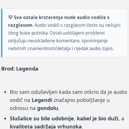
💡 Sva ostala krstarenja nude audio vodiče s
razglasom.
Audio vodiči s razglasom često su nečujni
zbog buke putnika. Ostali uobičajeni problemi
uključuju neusklađene komentare, spominjanje
nebitnih znamenitosti/detalja i rijedak audio zapis.
Brod: Legenda
Bio sam oduševljen kada sam otkrio da je audio
vodič na
Legendi
značajno poboljšanje u
odnosu na
gondolu
.
Slušalice su bile udobnije
,
kabel je bio duži
, a
kvaliteta sadržaja vrhunska
.