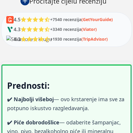
Pročitajte cijelu recenziju
4.5
+7540 recenzija
(GetYourGuide)
4.3
+3340 recenzija
(Viator)
4.3
+1930 recenzija
(TripAdvisor)
Prednosti:
✔️ Najbolji višeboj
— ovo krstarenje ima sve za 
potpuno iskustvo razgledavanja.
✔️ Piće dobrodošlice
— odaberite šampanjac, 
vino, pivo, bezalkoholno piće ili mineralnu 