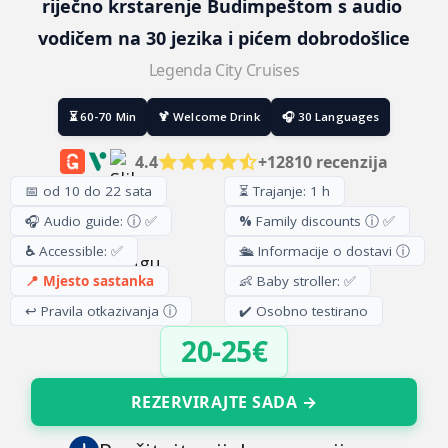
riječno krstarenje Budimpeštom s audio 
vodičem na 30 jezika i pićem dobrodošlice
Legenda City Cruises
⏳ 60-70 Min
🍹 Welcome Drink
🎧 30 Languages
4.4
+12810 recenzija
📅 od 10 do 22 sata
⏳ Trajanje: 1 h
🎧 Audio guide: ⓘ ✅
%
Family discounts ⓘ ✅
♿
Accessible: ✅
🛳️ Informacije o dostavi ⓘ
📍 Mjesto sastanka
👶 Baby stroller: ✅
↩️ Pravila otkazivanja ⓘ
✔️ Osobno testirano
20-25€
REZERVIRAJTE SADA →