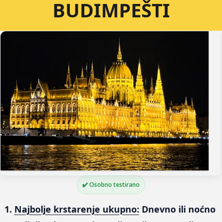
BUDIMPEŠTI
✔️ Osobno testirano
1. 
Najbolje krstarenje ukupno:
 Dnevno ili noćno 