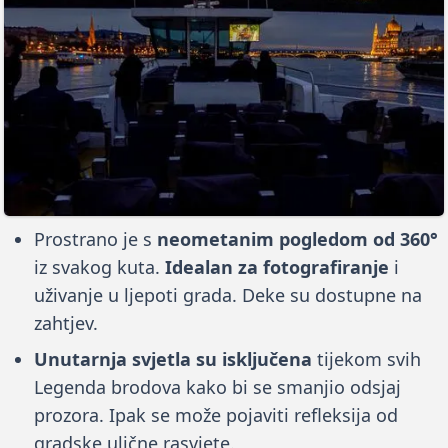
Prostrano je s
neometanim pogledom od 360°
iz svakog kuta.
Idealan za fotografiranje
i
uživanje u ljepoti grada. Deke su dostupne na
zahtjev.
Unutarnja svjetla su isključena
tijekom svih
Legenda brodova kako bi se smanjio odsjaj
prozora. Ipak se može pojaviti refleksija od
gradske ulične rasvjete.