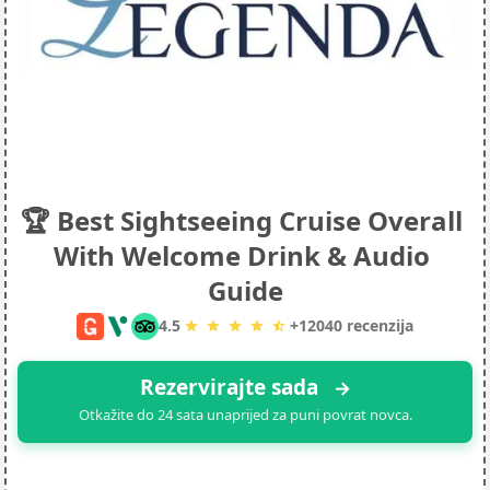
🏆 Best Sightseeing Cruise Overall 
With Welcome Drink & Audio 
Guide
4.5
+
12040
recenzija
Rezervirajte sada 
→
Otkažite do 24 sata unaprijed za puni povrat novca.