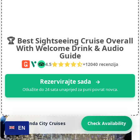
🏆 Best Sightseeing Cruise Overall
With Welcome Drink & Audio
Guide
4.5
+
12040
recenzija
Rezervirajte sada
→
Otkažite do 24 sata unaprijed za puni povrat novca.
👉 Legenda City Cruises
Check Availability
EN